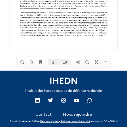
IHEDN
Institut des hautes études de défense nationale
Contact
Nous rejoindre
Tous droits réservés 2026 –
Mentions légales
–
Politique de confidentialité
– conçu par
CONCILIUM